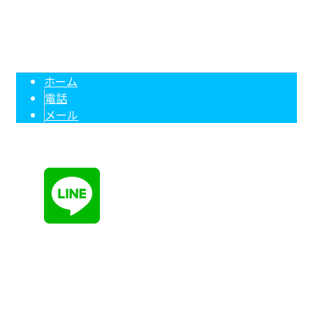
株式会社吉田溶接は埼玉県越谷市の溶接工事業者です
Copyright © 埼玉県越谷市で現場溶接など溶接工事の業者をお探しなら株式会社吉田溶接
へ. All rights reserved.
ホーム
電話
メール