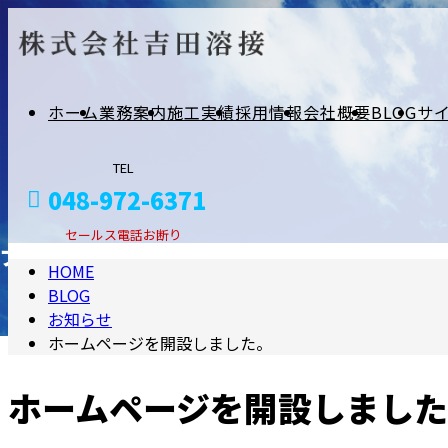
ホーム
業務案内
施工実績
採用情報
会社概要
BLOG
サ
TEL
048-972-6371
セールス電話お断り
ブログ
HOME
BLOG
お問い合わせ
お知らせ
ホームページを開設しました。
BLOG
ホームページを開設しまし